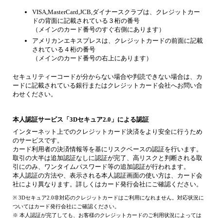
VISA,MasterCard,JCB,ダイナースクラブは、クレジットカー
ドの背面に記載されている３桁の番号
（メインのカード番号のすぐ右側にあります）
アメリカンエキスプレスは、クレジットカードの前面に記載
されている４桁の番号
（メインのカード番号の右上にあります）
セキュリティーコードが分からない場合や判読できない場合は、カ
ードに記載されている銀行またはクレジットカード会社へお問い合
わせください。
本人認証サービス「3Dセキュア2.0」による認証
インターネット上でのクレジットカード決済をより安全に行うため
のサービスです。
カード利用者の決済情報等を基にリスクベースの認証を行います。
取引の大半は追加認証なしに認証が完了、高リスクと判断される取
引にのみ、ワンタイムパスワード等の追加認証が行われます。
本人認証の方法や、表示される本人認証画面の使い方は、カード会
社により異なります。詳しくはカード発行会社にご確認ください。
※ 3Dセキュア2.0非対応のクレジットカードはご利用になれません。対応状況に
ついてはカード発行会社にご確認ください。
※ 本人認証が完了しても、お客様のクレジットカードのご利用状況によっては